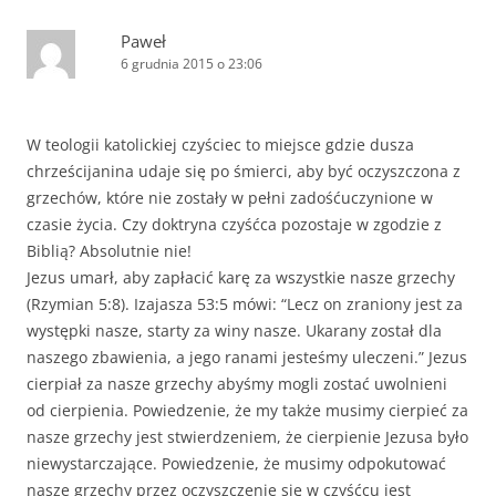
Paweł
6 grudnia 2015 o 23:06
W teologii katolickiej czyściec to miejsce gdzie dusza
chrześcijanina udaje się po śmierci, aby być oczyszczona z
grzechów, które nie zostały w pełni zadośćuczynione w
czasie życia. Czy doktryna czyśćca pozostaje w zgodzie z
Biblią? Absolutnie nie!
Jezus umarł, aby zapłacić karę za wszystkie nasze grzechy
(Rzymian 5:8). Izajasza 53:5 mówi: “Lecz on zraniony jest za
występki nasze, starty za winy nasze. Ukarany został dla
naszego zbawienia, a jego ranami jesteśmy uleczeni.” Jezus
cierpiał za nasze grzechy abyśmy mogli zostać uwolnieni
od cierpienia. Powiedzenie, że my także musimy cierpieć za
nasze grzechy jest stwierdzeniem, że cierpienie Jezusa było
niewystarczające. Powiedzenie, że musimy odpokutować
nasze grzechy przez oczyszczenie się w czyśćcu jest