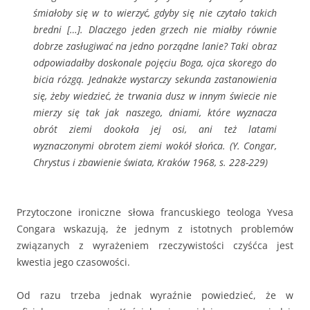
śmiałoby się w to wierzyć, gdyby się nie czytało takich
bredni […]. Dlaczego jeden grzech nie miałby równie
dobrze zasługiwać na jedno porządne lanie? Taki obraz
odpowiadałby doskonale pojęciu Boga, ojca skorego do
bicia rózgą. Jednakże wystarczy sekunda zastanowienia
się, żeby wiedzieć, że trwania dusz w innym świecie nie
mierzy się tak jak naszego, dniami, które wyznacza
obrót ziemi dookoła jej osi, ani też latami
wyznaczonymi obrotem ziemi wokół słońca. (Y. Congar,
Chrystus i zbawienie świata
, Kraków 1968, s. 228-229)
Przytoczone ironiczne słowa francuskiego teologa Yvesa
Congara wskazują, że jednym z istotnych problemów
związanych z wyrażeniem rzeczywistości czyśćca jest
kwestia jego czasowości.
Od razu trzeba jednak wyraźnie powiedzieć, że w