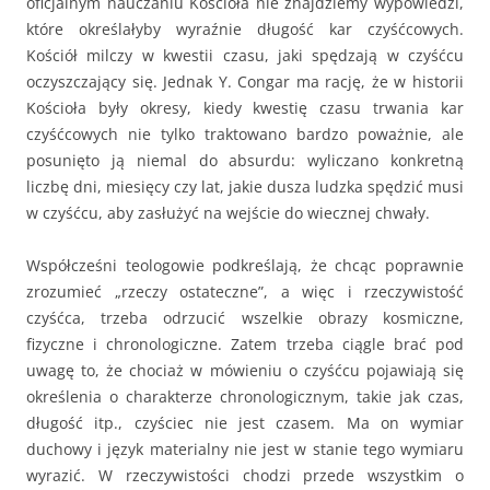
oficjalnym nauczaniu Kościoła nie znajdziemy wypowiedzi,
które określałyby wyraźnie długość kar czyśćcowych.
Kościół milczy w kwestii czasu, jaki spędzają w czyśćcu
oczyszczający się. Jednak Y. Congar ma rację, że w historii
Kościoła były okresy, kiedy kwestię czasu trwania kar
czyśćcowych nie tylko traktowano bardzo poważnie, ale
posunięto ją niemal do absurdu: wyliczano konkretną
liczbę dni, miesięcy czy lat, jakie dusza ludzka spędzić musi
w czyśćcu, aby zasłużyć na wejście do wiecznej chwały.
Współcześni teologowie podkreślają, że chcąc poprawnie
zrozumieć „rzeczy ostateczne”, a więc i rzeczywistość
czyśćca, trzeba odrzucić wszelkie obrazy kosmiczne,
fizyczne i chronologiczne. Zatem trzeba ciągle brać pod
uwagę to, że chociaż w mówieniu o czyśćcu pojawiają się
określenia o charakterze chronologicznym, takie jak czas,
długość itp., czyściec nie jest czasem. Ma on wymiar
duchowy i język materialny nie jest w stanie tego wymiaru
wyrazić. W rzeczywistości chodzi przede wszystkim o