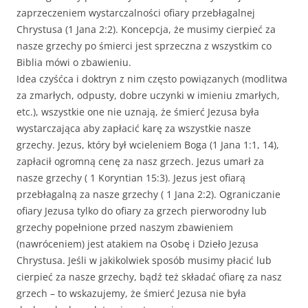
zaprzeczeniem wystarczalności ofiary przebłagalnej
Chrystusa (1 Jana 2:2). Koncepcja, że musimy cierpieć za
nasze grzechy po śmierci jest sprzeczna z wszystkim co
Biblia mówi o zbawieniu.
Idea czyśćca i doktryn z nim często powiązanych (modlitwa
za zmarłych, odpusty, dobre uczynki w imieniu zmarłych,
etc.), wszystkie one nie uznają, że śmierć Jezusa była
wystarczająca aby zapłacić karę za wszystkie nasze
grzechy. Jezus, który był wcieleniem Boga (1 Jana 1:1, 14),
zapłacił ogromną cenę za nasz grzech. Jezus umarł za
nasze grzechy ( 1 Koryntian 15:3). Jezus jest ofiarą
przebłagalną za nasze grzechy ( 1 Jana 2:2). Ograniczanie
ofiary Jezusa tylko do ofiary za grzech pierworodny lub
grzechy popełnione przed naszym zbawieniem
(nawróceniem) jest atakiem na Osobę i Dzieło Jezusa
Chrystusa. Jeśli w jakikolwiek sposób musimy płacić lub
cierpieć za nasze grzechy, bądź też składać ofiarę za nasz
grzech – to wskazujemy, że śmierć Jezusa nie była