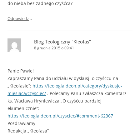
do nieba bez zadnego czyśćca?
↓
Odpowiedz
Blog Teologiczny "Kleofas"
8 grudnia 2015 o 09:41
Panie Pawle!
Zapraszamy Pana do udziału w dyskusji o czyśćcu na
„Kleofasie”:
https://teologia.deon.pl/category/dyskusje-
miesiaca/czysciec/
. Polecamy Panu zwłaszcza komentarz
ks. Wacława Hryniewicza „O czyśćcu bardziej
ekumenicznie”:
https://teologia.deon.pl/czysciec/#comment-62367
.
Pozdrawiamy
Redakcja „Kleofasa”