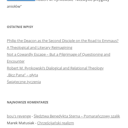
aniołów"
OSTATNIE WPISY
Philip the Deacon as the Second Disciple on the Road to Emmaus?
A Theological and Literary Reimagining
Not a Cowardly Escape – But a Pilgrimage of Questioning and
Encounter
Robert M. Rynkowski’s Dialogical and Relational Theology
„Bicz Pana” – płyta
Świąteczne życzenia
NAJNOWSZE KOMENTARZE
bou's revenge
-
Śledztwa Benedykta Sterna – Pomarańczowy szalik
Marek Matusiak
-
Chrześcijański realizm