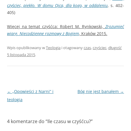
czyściec, piekło. W domu Ojca, dla kogo, w oddaleniu
, s. 402-
405)
Więcej na temat czyśćca: Robert M. Rynkowski,
Zrozumieć
wiarę. Niecodzienne rozmowy z Bogiem
, Kraków 2015.
Wpis opublikowany w
Teologia
i otagowany
czas
,
czyściec
,
długość
5 listopada 2015
.
Nawigacja
←
„Opowieści z Narni” i
Bóg nie jest banałem
→
wpisu
teologia
4 komentarze do “
Ile czasu w czyśćcu?
”